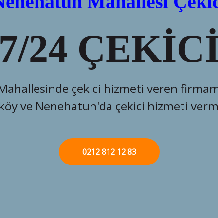
Arnavutköy Neneh
OTO ÇEKİC
Araç arızası ve kaza anında A
oto çekici ile 24 
ARIZA KAYD