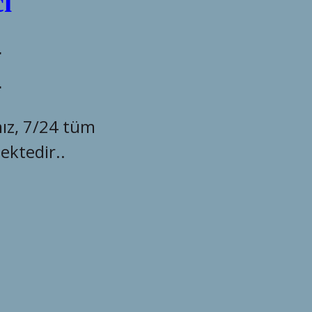
atun Oto Çekici
İ HİZMETİ
rnavutköy Nenehatun mahallesi
saat hizmet alın.
I OLUŞTUR