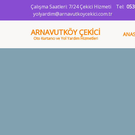
Çalışma Saatleri: 7/24 Çekici Hizmeti
Tel:
053
yolyardim@arnavutkoycekici.com.tr
ARNAVUTKÖY ÇEKİCİ
ANAS
Oto Kurtarıcı ve Yol Yardım Hizmetleri