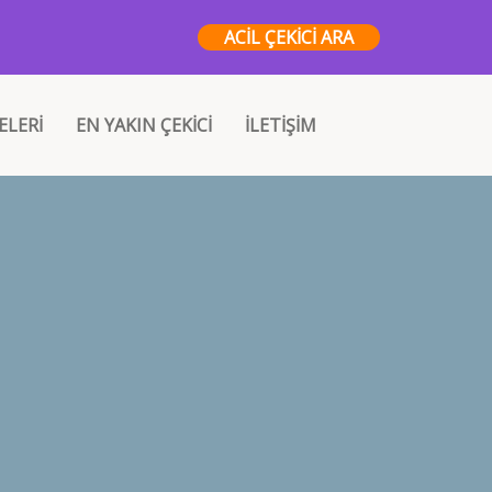
ACİL ÇEKİCİ ARA
ELERİ
EN YAKIN ÇEKİCİ
İLETİŞİM