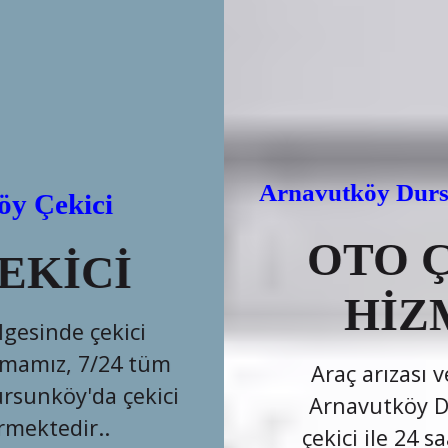
Arnavutköy Dursunköy Oto Çekici
OTO ÇEKİCİ
HİZMETİ
Araç arızası ve kaza anında
Arnavutköy Dursunköy oto
çekici ile 24 saat hizmet alın.