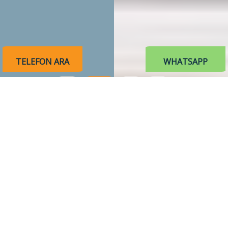
TELEFON ARA
WHATSAPP
Arnavutköy Dursunköy Çekici |
7/24 Hizmet
Telefon Et
7/24 Dursunköy çekici hizmeti için 7/24 telefon
numarası üzerinden ulaşabilirsiniz.