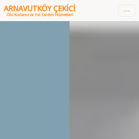
ARNAVUTKÖY ÇEKİCİ
---
Oto Kurtarıcı ve Yol Yardım Hizmetleri